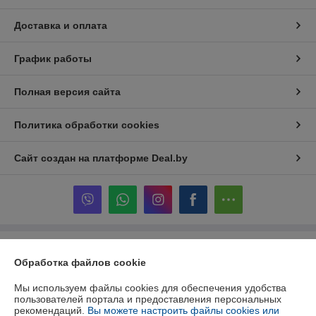
Доставка и оплата
График работы
Полная версия сайта
Политика обработки cookies
Сайт создан на платформе Deal.by
Информация для покупателя
Обработка файлов cookie
Юридическое лицо:
Общество с ограниченной ответственностью
"Белэксальто"
Мы используем файлы cookies для обеспечения удобства
213828, Республика Беларусь, Могилевская область, г.Бобруйск, ул.
пользователей портала и предоставления персональных
Октябрьская, 149а, офис 23
рекомендаций.
Вы можете настроить файлы cookies или