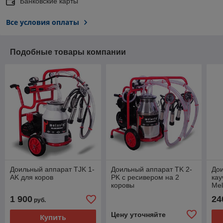
Банковские карты
Все условия оплаты
Подобные товары компании
Доильный аппарат TJK 1-
Доильный аппарат TK 2-
Дои
AK для коров
PK с ресивером на 2
кау
коровы
Mel
1 900
24
руб.
Цену уточняйте
Купить