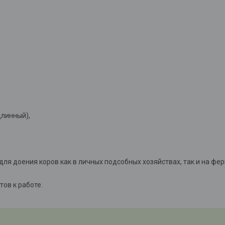
длинный),
я доения коров как в личных подсобных хозяйствах, так и на фер
ов к работе.