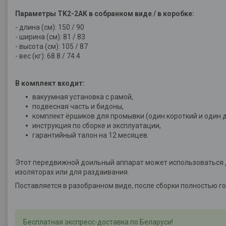
Параметры
TK2-2AK
в собранном виде / в коробке:
- длина (см): 150 / 90
- ширина (см): 81 / 83
- высота (см): 105 / 87
- вес (кг): 68.8 / 74.4
В комплект входит:
вакуумная установка с рамой,
подвесная часть и бидоны,
комплект ёршиков для промывки (один короткий и один 
инструкция по сборке и эксплуатации,
гарантийный талон на 12 месяцев.
Этот передвижной доильный аппарат может использоваться дл
изоляторах или для раздаивания.
Поставляется в разобранном виде, после сборки полностью гот
Бесплатная экспресс-доставка по Беларуси!