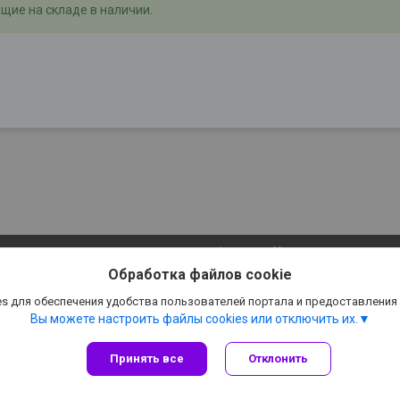
щие на складе в наличии.
Сайт создан на платформе Deal.by
Политика обработки файлов cookies
Обработка файлов cookie
ООО Белэксальто |
Пожаловаться на контент
Select Language
▼
s для обеспечения удобства пользователей портала и предоставления
Вы можете настроить файлы cookies или отключить их.
Принять все
Отклонить